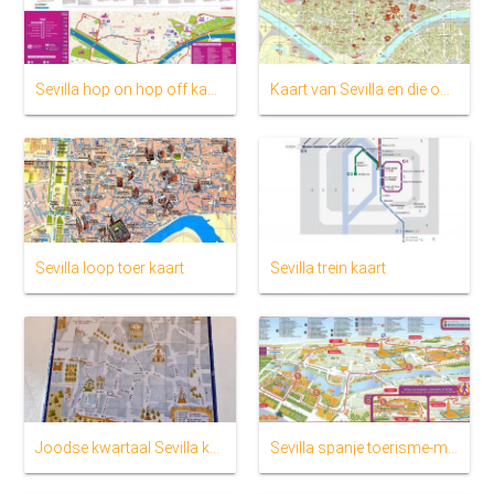
Sevilla hop on hop off kaart
Kaart van Sevilla en die omliggende gebied
Sevilla loop toer kaart
Sevilla trein kaart
Joodse kwartaal Sevilla kaart
Sevilla spanje toerisme-map