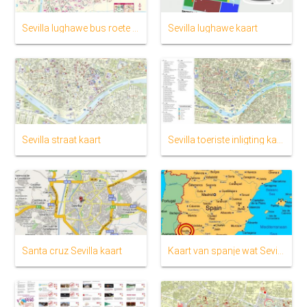
Sevilla lughawe bus roete kaart
Sevilla lughawe kaart
Sevilla straat kaart
Sevilla toeriste inligting kaart
Santa cruz Sevilla kaart
Kaart van spanje wat Sevilla